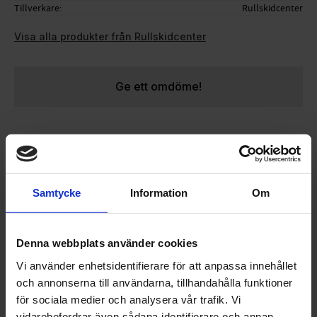
Tillverkare
Rullskidcenter
Visa alla produkter från Rullskidcenter
Ge ett omdöme!
Förläng livstiden på dina längdskidor. Vi lägger på en
skyddande valla så att belaget inte torkar ut och dina
skidor håller sig fräscha under sommarförvaringen.
Samtycke
Information
Om
Gäller 1 par längdskidor
Arbetet utförs i vår vallaverkstad i Landskrona
(Skåne)
Denna webbplats använder cookies
Vi använder enhetsidentifierare för att anpassa innehållet
och annonserna till användarna, tillhandahålla funktioner
för sociala medier och analysera vår trafik. Vi
OMDÖMEN
vidarebefordrar även sådana identifierare och annan