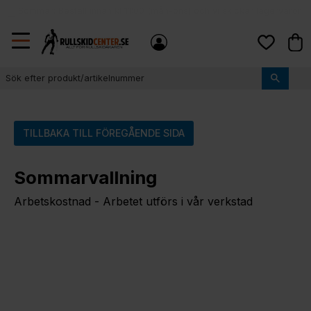
Sommar: Beställ innan kl 11:00 (mån-ons) och vi skickar lagervaror
local_shipping
samma dag
Meny
Kund
Favoriter
TILLBAKA TILL FÖREGÅENDE SIDA
Sommarvallning
Arbetskostnad - Arbetet utförs i vår verkstad