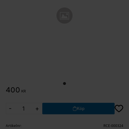
400
KR
Lägg ti
-
+
Köp
Artikelnr
RCE-000324