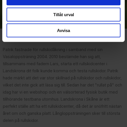
Prenumerera
Dina personuppgifter behandlas i enlighet med vår
Tillåt urval
integritetspolicy
.
Avvisa
Om Rullskidcenter
Patrik fastnade för rullskidåkning i samband med sin
Vasaloppsträning 2004. 2010 bestämde han sig att,
tillsammans med fadern Lars, starta ett rullskidcenter i
Landskrona dit folk kunde komma och testa rullskidor. Patrik
hade märkt att det var stor skillnad på rullskidor och rullskidor,
vilket det inte gick att läsa sig till. Sedan har det "rullat på" och
idag har vi en webshop och en välsorterad fysisk butik med
tillhörande testbana utomhus. Landskrona i Skåne är ett
perfekt ställe att ha ett rullskidcenter, då det är snöfritt nästan
året om och ganska platt. Långloppsträningen sker till största
delen på rullskidor.