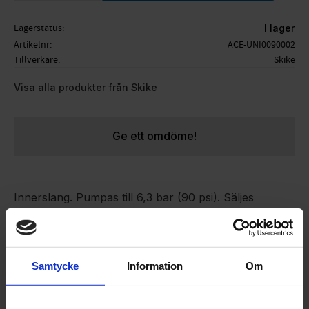
Lagerstatus
I lager
Artikelnr
ACE-UNI0090002
Tillverkare
Skike
Visa alla produkter från Skike
Ge ett omdöme!
Innerslang. Pumpas till 6,3 bar (90 psi). Säljes
styckvis.
Passar:
- Skike R8 Nordic
Samtycke
Information
Om
Skikes slangar och däck är förbrukningsprodukter.
De slits olka beronde på körstil och underlag. Det är
mycket viktigt att man har rätt lufttryck i slangarna