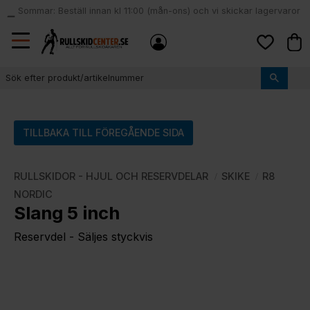
Sommar: Beställ innan kl 11:00 (mån-ons) och vi skickar lagervaror
local_shipping
samma dag
Meny
Kund
Favoriter
TILLBAKA TILL FÖREGÅENDE SIDA
RULLSKIDOR - HJUL OCH RESERVDELAR
SKIKE
R8
NORDIC
Slang 5 inch
Reservdel - Säljes styckvis