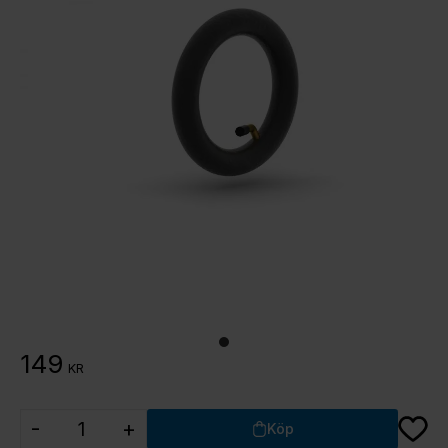
149
KR
Lägg ti
-
+
Köp