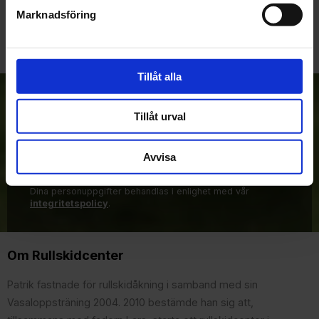
Marknadsföring
Tillåt alla
Anmäl dig till vårt nyhetsbrev!
Tillåt urval
Avvisa
Prenumerera
Dina personuppgifter behandlas i enlighet med vår
integritetspolicy
.
Om Rullskidcenter
Patrik fastnade för rullskidåkning i samband med sin
Vasaloppsträning 2004. 2010 bestämde han sig att,