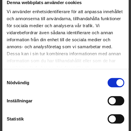
Denna webbplats använder cookies
och vi rekommenderar att man använder den pump
vi säljer. Se följande
Vi använder enhetsidentifierare för att anpassa innehållet
pumpinstruktion:
http://www.skike.se/res/Pumpinst
och annonserna till användarna, tillhandahålla funktioner
ruktioner.pdf
(Obs för denna slang gäller 6,3 bar)
för sociala medier och analysera vår trafik. Vi
vidarebefordrar även sådana identifierare och annan
Vi lämnar inga garantier på skike slangar och däck.
information från din enhet till de sociala medier och
annons- och analysföretag som vi samarbetar med.
Dessa kan i sin tur kombinera informationen med annan
information som du har tillhandahållit eller som de har
OMDÖMEN
samlat in när du har använt deras tjänster.
Samtyckesval
Du
Nödvändig
Inställningar
Statistik
Bli den första att lämna ett omdöme.