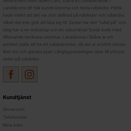
tillsammans med fadern Lars, starta ett rullskidcenter i
Landskrona dit folk kunde komma och testa rullskidor. Patrik
hade märkt att det var stor skillnad på rullskidor och rullskidor,
vilket det inte gick att läsa sig till. Sedan har det "rullat på" och
idag har vi en webshop och en välsorterad fysisk butik med
tillhörande testbana utomhus. Landskrona i Skåne är ett
perfekt ställe att ha ett rullskidcenter, då det är snöfritt nästan
året om och ganska platt. Långloppsträningen sker till största
delen på rullskidor.
Kundtjänst
Showroom
Telefontider
Mina sidor