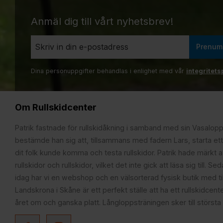
Anmäl dig till vårt nyhetsbrev!
Prenum
Dina personuppgifter behandlas i enlighet med vår
integritets
Om Rullskidcenter
Patrik fastnade för rullskidåkning i samband med sin Vasalop
bestämde han sig att, tillsammans med fadern Lars, starta ett
dit folk kunde komma och testa rullskidor. Patrik hade märkt at
rullskidor och rullskidor, vilket det inte gick att läsa sig till. S
idag har vi en webshop och en välsorterad fysisk butik med t
Landskrona i Skåne är ett perfekt ställe att ha ett rullskidcente
året om och ganska platt. Långloppsträningen sker till största 