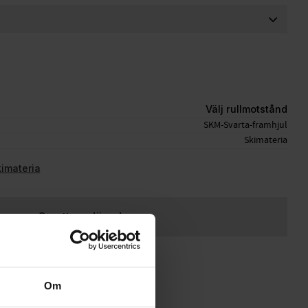
Välj rullmotstånd
SKM-Svarta-framhjul
Skimateria
kimateria
Ge ett omdöme!
Om