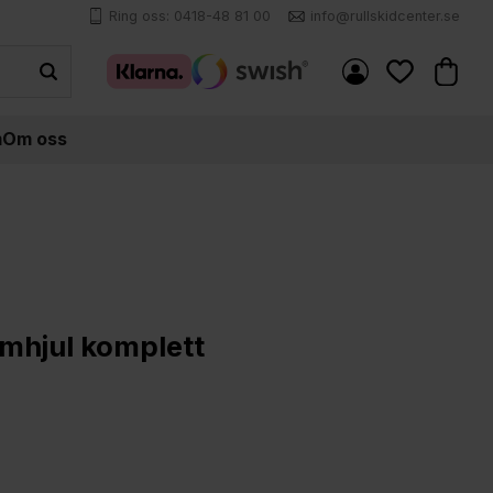
Ring oss: 0418-48 81 00
info@rullskidcenter.se
Kundva
Favoriter
m
Om oss
amhjul komplett