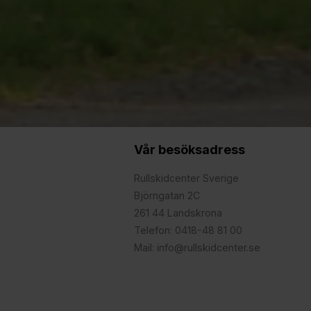
Vår besöksadress
Rullskidcenter Sverige
Björngatan 2C
261 44 Landskrona
Telefon: 0418-48 81 00
Mail: info@rullskidcenter.se