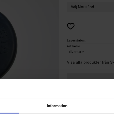
Lägg till i favoriter
Lagerstatus
Artikelnr
Tillverkare
Visa alla produkter från S
Information