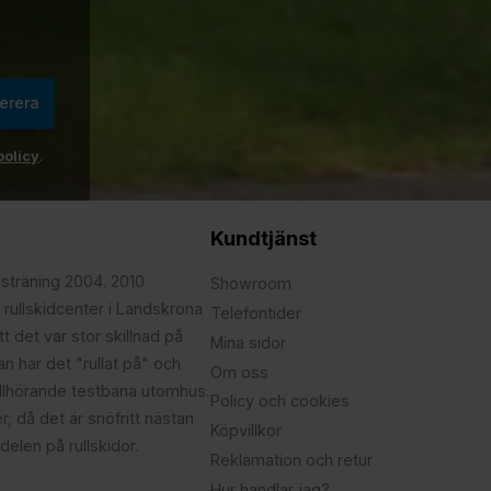
erera
policy
.
Kundtjänst
psträning 2004. 2010
Showroom
 rullskidcenter i Landskrona
Telefontider
t det var stor skillnad på
Mina sidor
edan har det "rullat på" och
Om oss
illhörande testbana utomhus.
Policy och cookies
r, då det är snöfritt nästan
Köpvillkor
delen på rullskidor.
Reklamation och retur
Hur handlar jag?