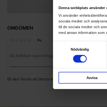
Denna webbplats använder 
Vi använder enhetsidentifierar
sociala medier och analysera 
till de sociala medier och a
OMDÖMEN
med annan information som du 
Du
Samtyckesval
Nödvändig
Avvisa
Bli den första att lämna ett omdöme.