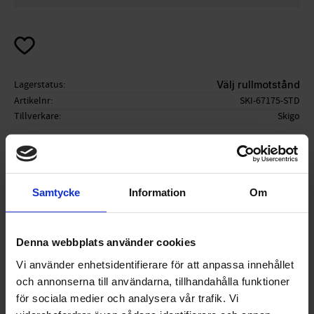
Lägg till i favoriter
Lagerstatus
Välj rullmotstånd
Artikelnr
SKI-67175-STD
Tillverkare
Skigo
Visa alla produkter från Skigo
Samtycke
Information
Om
Ge ett omdöme!
Denna webbplats använder cookies
Vi använder enhetsidentifierare för att anpassa innehållet
och annonserna till användarna, tillhandahålla funktioner
för sociala medier och analysera vår trafik. Vi