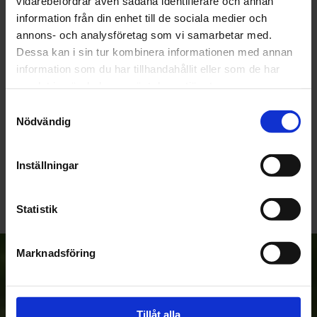
vidarebefordrar även sådana identifierare och annan
OMDÖMEN
information från din enhet till de sociala medier och
annons- och analysföretag som vi samarbetar med.
Du
Dessa kan i sin tur kombinera informationen med annan
information som du har tillhandahållit eller som de har
samlat in när du har använt deras tjänster.
Samtyckesval
Nödvändig
Bli den första att lämna ett omdöme.
Inställningar
Statistik
Marknadsföring
Anmäl dig till vårt nyhetsbrev!
Tillåt alla