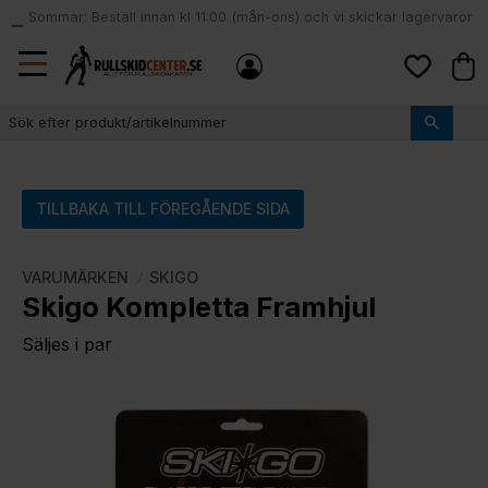
Sommar: Beställ innan kl 11:00 (mån-ons) och vi skickar lagervaror
local_shipping
samma dag
Meny
Kund
Favoriter
TILLBAKA TILL FÖREGÅENDE SIDA
VARUMÄRKEN
SKIGO
Skigo Kompletta Framhjul
Säljes i par