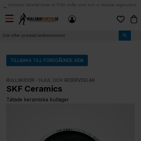
Sommar: Beställ innan kl 11:00 (mån-ons) och vi skickar lagervaror
local_shipping
samma dag
Meny
Kund
Favoriter
TILLBAKA TILL FÖREGÅENDE SIDA
RULLSKIDOR - HJUL OCH RESERVDELAR
SKF Ceramics
Tätade keramiska kullager