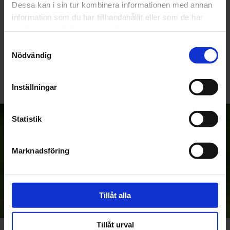
Dessa kan i sin tur kombinera informationen med annan
information som du har tillhandahållit eller som de har
samlat in när du har använt deras tjänster.
Bli den första att lämna ett omdöme.
Samtyckesval
Nödvändig
Inställningar
Statistik
Anmäl dig till vårt nyhetsbrev!
Marknadsföring
Prenumerera
Dina personuppgifter behandlas i enlighet med vår
Tillåt alla
integritetspolicy
.
Tillåt urval