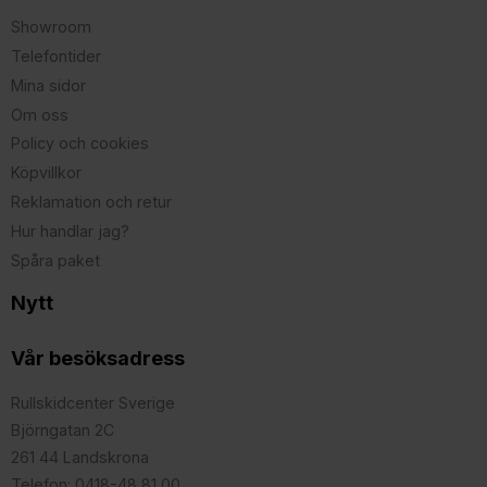
Showroom
Telefontider
Mina sidor
Om oss
Policy och cookies
Köpvillkor
Reklamation och retur
Hur handlar jag?
Spåra paket
Nytt
Vår besöksadress
Rullskidcenter Sverige
Björngatan 2C
261 44 Landskrona
Telefon: 0418-48 81 00