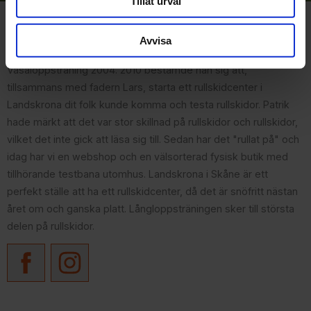
Tillåt urval
Om Rullskidcenter
Avvisa
Patrik fastnade för rullskidåkning i samband med sin
Vasaloppsträning 2004. 2010 bestämde han sig att,
tillsammans med fadern Lars, starta ett rullskidcenter i
Landskrona dit folk kunde komma och testa rullskidor. Patrik
hade märkt att det var stor skillnad på rullskidor och rullskidor,
vilket det inte gick att läsa sig till. Sedan har det "rullat på" och
idag har vi en webshop och en välsorterad fysisk butik med
tillhörande testbana utomhus. Landskrona i Skåne är ett
perfekt ställe att ha ett rullskidcenter, då det är snöfritt nästan
året om och ganska platt. Långloppsträningen sker till största
delen på rullskidor.