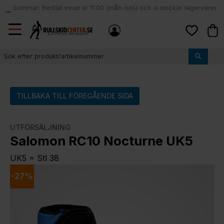
Sommar: Beställ innan kl 11:00 (mån-ons) och vi skickar lagervaror
local_shipping
samma dag
Meny
Kund
Favoriter
TILLBAKA TILL FÖREGÅENDE SIDA
UTFÖRSÄLJNING
Salomon RC10 Nocturne UK5
UK5 = Stl 38
27
%