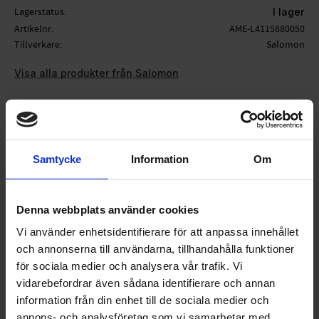
Lagerstatus
I lager
Artikelnr
AME-L4115880050
Tillverkare
Salomon
Visa alla produkter från Salomon
Ge ett omdöme!
Samtycke
Information
Om
Denna webbplats använder cookies
Vi använder enhetsidentifierare för att anpassa innehållet
OMDÖMEN
och annonserna till användarna, tillhandahålla funktioner
för sociala medier och analysera vår trafik. Vi
Du
vidarebefordrar även sådana identifierare och annan
information från din enhet till de sociala medier och
annons- och analysföretag som vi samarbetar med.