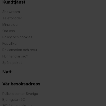
Kundtjänst
Showroom
Telefontider
Mina sidor
Om oss
Policy och cookies
Köpvillkor
Reklamation och retur
Hur handlar jag?
Spåra paket
Nytt
Vår besöksadress
Rullskidcenter Sverige
Björngatan 2C
261 44 Landskrona