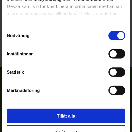
Dessa kan i sin tur kombinera informationen med annan
information som du har tillhandahållit eller som de har
samlat in när du har använt deras tjänster.
Samtyckesval
Bli den första att lämna ett omdöme.
Nödvändig
Inställningar
Statistik
Anmäl dig till vårt nyhetsbrev!
Marknadsföring
Prenumerera
Tillåt alla
Dina personuppgifter behandlas i enlighet med vår
integritetspolicy
.