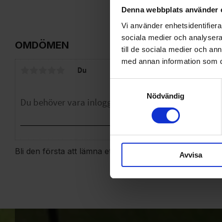
Denna webbplats använder 
Vi använder enhetsidentifierar
sociala medier och analysera 
OMDÖMEN
till de sociala medier och a
med annan information som du 
Du
Samtyckesval
Nödvändig
Bli den första att lämna ett omdöme.
Avvisa