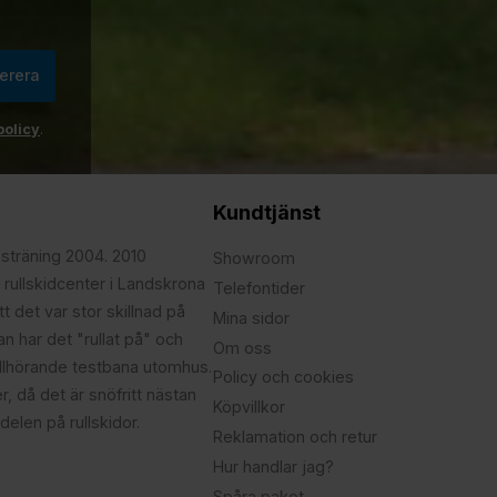
erera
policy
.
Kundtjänst
psträning 2004. 2010
Showroom
 rullskidcenter i Landskrona
Telefontider
t det var stor skillnad på
Mina sidor
edan har det "rullat på" och
Om oss
illhörande testbana utomhus.
Policy och cookies
r, då det är snöfritt nästan
Köpvillkor
delen på rullskidor.
Reklamation och retur
Hur handlar jag?
Spåra paket