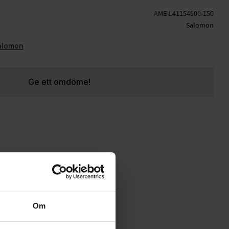
AME-L41154900-150
Salomon
Salomon
Ge ett omdöme!
Om