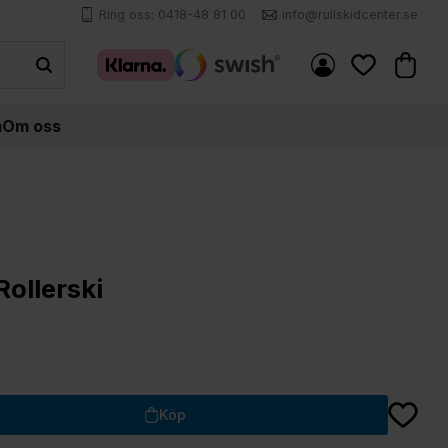
Ring oss: 0418-48 81 00
info@rullskidcenter.se
Kundva
Favoriter
m
Om oss
ollerski
Lägg till
Köp