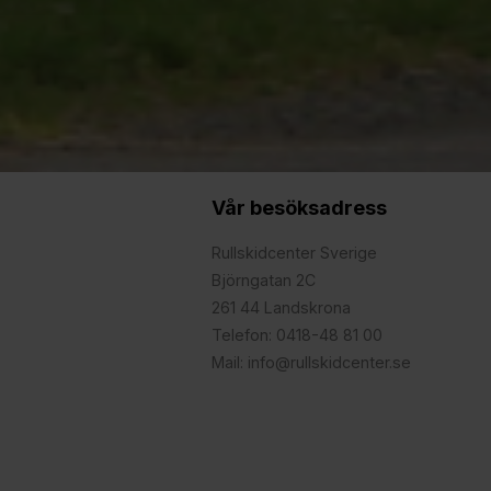
Vår besöksadress
Rullskidcenter Sverige
Björngatan 2C
261 44 Landskrona
Telefon: 0418-48 81 00
Mail: info@rullskidcenter.se