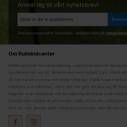
Anmäl dig till vårt nyhetsbrev!
Prenum
Dina personuppgifter behandlas i enlighet med vår
integritets
Om Rullskidcenter
Patrik fastnade för rullskidåkning i samband med sin Vasalop
bestämde han sig att, tillsammans med fadern Lars, starta ett
dit folk kunde komma och testa rullskidor. Patrik hade märkt at
rullskidor och rullskidor, vilket det inte gick att läsa sig till. S
idag har vi en webshop och en välsorterad fysisk butik med t
Landskrona i Skåne är ett perfekt ställe att ha ett rullskidcente
året om och ganska platt. Långloppsträningen sker till största 