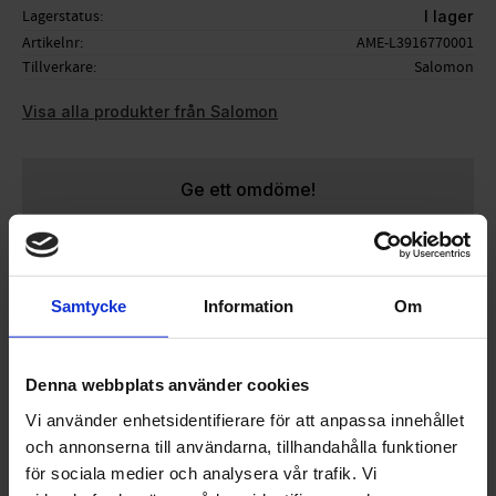
Lagerstatus
I lager
Artikelnr
AME-L3916770001
Tillverkare
Salomon
Visa alla produkter från Salomon
Ge ett omdöme!
Salomon Prolink Plattor
Samtycke
Information
Om
Passar Salomon Prolink-bindningar (både klassiska
bindningar och skatebindningar).
Säljes i par
Denna webbplats använder cookies
Vi använder enhetsidentifierare för att anpassa innehållet
och annonserna till användarna, tillhandahålla funktioner
för sociala medier och analysera vår trafik. Vi