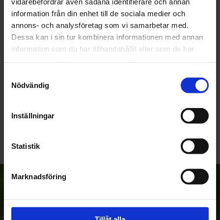
vidarebefordrar även sådana identifierare och annan
OMDÖMEN
information från din enhet till de sociala medier och
annons- och analysföretag som vi samarbetar med.
Du
Dessa kan i sin tur kombinera informationen med annan
information som du har tillhandahållit eller som de har
samlat in när du har använt deras tjänster.
Samtyckesval
Nödvändig
Bli den första att lämna ett omdöme.
Inställningar
Statistik
Marknadsföring
Anmäl dig till vårt nyhetsbrev!
Tillåt alla