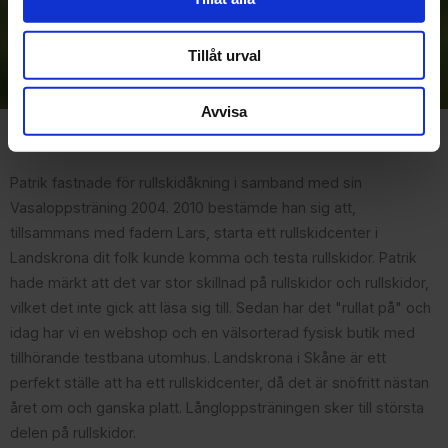
Prenumerera
Dina personuppgifter behandlas i enlighet med vår
Tillåt urval
integritetspolicy
.
Avvisa
Om Rullskidcenter
Patrik fastnade för rullskidåkning i samband med sin
Vasaloppsträning 2004. 2010 bestämde han sig att,
tillsammans med fadern Lars, starta ett rullskidcenter i
Landskrona dit folk kunde komma och testa rullskidor. Patrik
hade märkt att det var stor skillnad på rullskidor och rullskidor,
vilket det inte gick att läsa sig till. Sedan har det "rullat på" och
idag har vi en webshop och en välsorterad fysisk butik med
tillhörande testbana utomhus. Landskrona i Skåne är ett
perfekt ställe att ha ett rullskidcenter, då det är snöfritt nästan
året om och ganska platt. Långloppsträningen sker till största
delen på rullskidor.