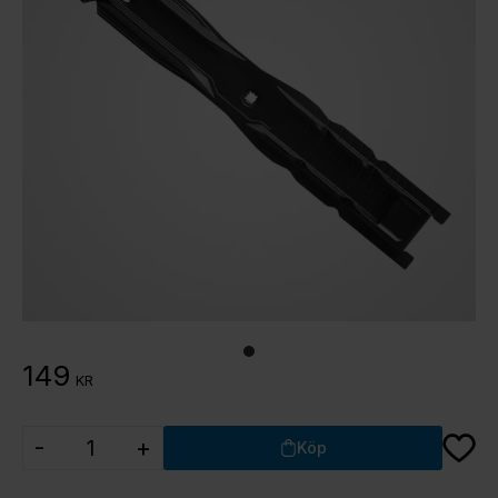
149
KR
Lägg ti
-
+
Köp