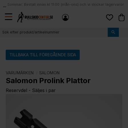
Sommar: Beställ innan kl 11:00 (mån-ons) och vi skickar lagervaror
local_shipping
samma dag
Meny
Kund
Favoriter
TILLBAKA TILL FÖREGÅENDE SIDA
VARUMÄRKEN
SALOMON
Salomon Prolink Plattor
Reservdel - Säljes i par