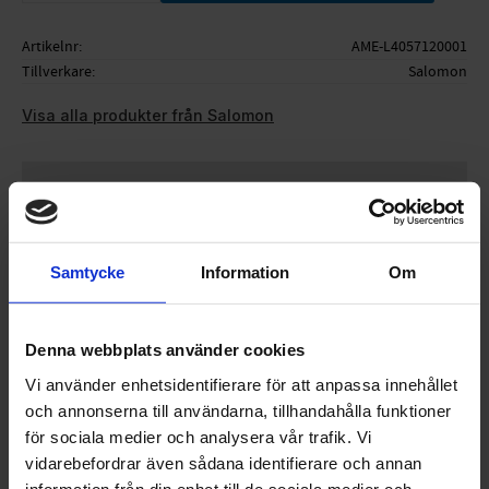
Artikelnr
AME-L4057120001
Tillverkare
Salomon
Visa alla produkter från Salomon
Ge ett omdöme!
Samtycke
Information
Om
Flexor SK 115
Säljes i par
Denna webbplats använder cookies
Vi använder enhetsidentifierare för att anpassa innehållet
och annonserna till användarna, tillhandahålla funktioner
OMDÖMEN
för sociala medier och analysera vår trafik. Vi
vidarebefordrar även sådana identifierare och annan
information från din enhet till de sociala medier och