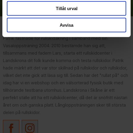
integritetspolicy
.
Tillåt urval
Avvisa
Om Rullskidcenter
Patrik fastnade för rullskidåkning i samband med sin
Vasaloppsträning 2004. 2010 bestämde han sig att,
tillsammans med fadern Lars, starta ett rullskidcenter i
Landskrona dit folk kunde komma och testa rullskidor. Patrik
hade märkt att det var stor skillnad på rullskidor och rullskidor,
vilket det inte gick att läsa sig till. Sedan har det "rullat på" och
idag har vi en webshop och en välsorterad fysisk butik med
tillhörande testbana utomhus. Landskrona i Skåne är ett
perfekt ställe att ha ett rullskidcenter, då det är snöfritt nästan
året om och ganska platt. Långloppsträningen sker till största
delen på rullskidor.