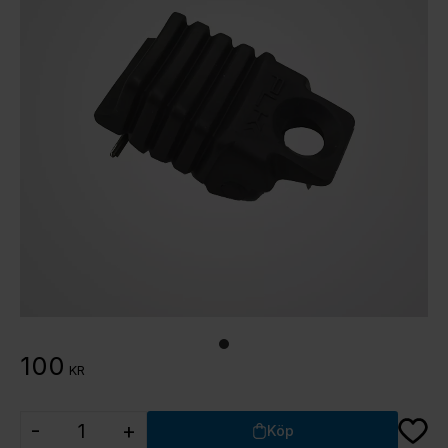
100
KR
Lägg ti
-
+
Köp