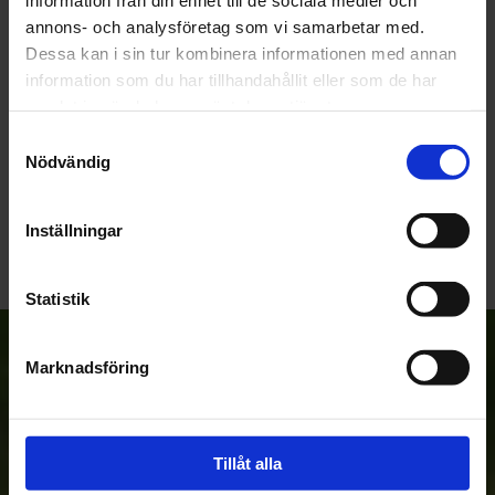
Du
annons- och analysföretag som vi samarbetar med.
Dessa kan i sin tur kombinera informationen med annan
information som du har tillhandahållit eller som de har
samlat in när du har använt deras tjänster.
Samtyckesval
Nödvändig
Bli den första att lämna ett omdöme.
Inställningar
Statistik
Anmäl dig till vårt nyhetsbrev!
Marknadsföring
Prenumerera
Tillåt alla
Dina personuppgifter behandlas i enlighet med vår