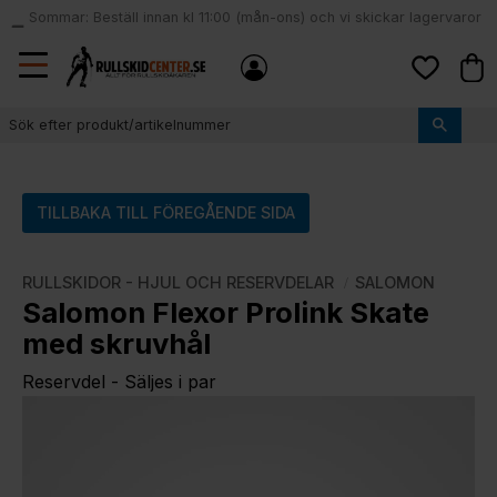
Sommar: Beställ innan kl 11:00 (mån-ons) och vi skickar lagervaror
local_shipping
samma dag
Meny
Kund
Favoriter
TILLBAKA TILL FÖREGÅENDE SIDA
RULLSKIDOR - HJUL OCH RESERVDELAR
SALOMON
Salomon Flexor Prolink Skate
med skruvhål
Reservdel - Säljes i par