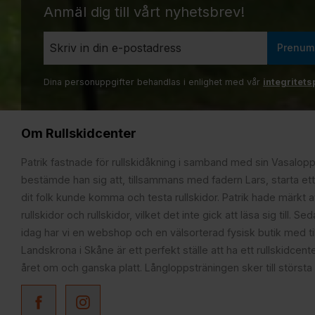
Anmäl dig till vårt nyhetsbrev!
Prenum
Dina personuppgifter behandlas i enlighet med vår
integritets
Om Rullskidcenter
Patrik fastnade för rullskidåkning i samband med sin Vasalop
bestämde han sig att, tillsammans med fadern Lars, starta ett
dit folk kunde komma och testa rullskidor. Patrik hade märkt at
rullskidor och rullskidor, vilket det inte gick att läsa sig till. S
idag har vi en webshop och en välsorterad fysisk butik med t
Landskrona i Skåne är ett perfekt ställe att ha ett rullskidcente
året om och ganska platt. Långloppsträningen sker till största 