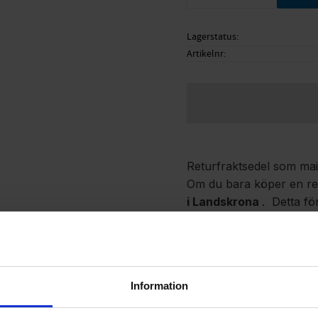
Lagerstatus
Artikelnr
Returfraktsedel som mai
Om du bara köper en retu
i Landskrona
. Detta fö
Denna returfraktsedel gä
med vikter under 3 kg o
Information