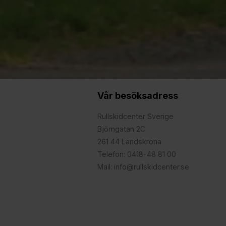
Vår besöksadress
Rullskidcenter Sverige
Björngatan 2C
261 44 Landskrona
Telefon: 0418-48 81 00
Mail: info@rullskidcenter.se