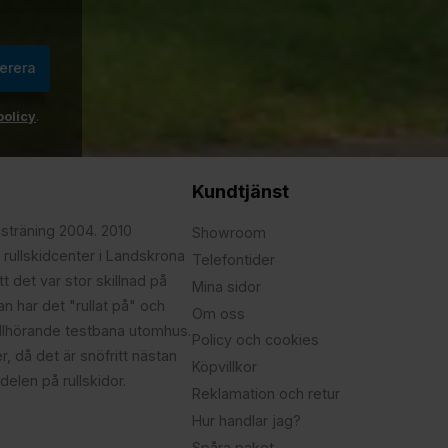
erera
policy
.
Kundtjänst
psträning 2004. 2010
Showroom
 rullskidcenter i Landskrona
Telefontider
t det var stor skillnad på
Mina sidor
edan har det "rullat på" och
Om oss
illhörande testbana utomhus.
Policy och cookies
r, då det är snöfritt nästan
Köpvillkor
delen på rullskidor.
Reklamation och retur
Hur handlar jag?
Spåra paket