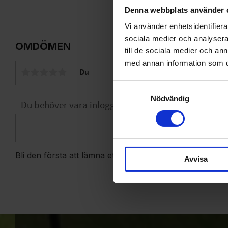
Denna webbplats använder 
Vi använder enhetsidentifierar
sociala medier och analysera 
OMDÖMEN
till de sociala medier och a
med annan information som du 
Du
Samtyckesval
Nödvändig
Bli den första att lämna ett omdöme.
Avvisa