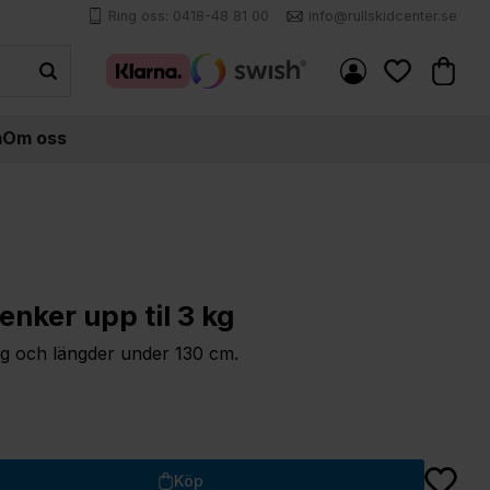
Ring oss: 0418-48 81 00
info@rullskidcenter.se
Kundva
Favoriter
m
Om oss
enker upp til 3 kg
g och längder under 130 cm.
Lägg till
Köp