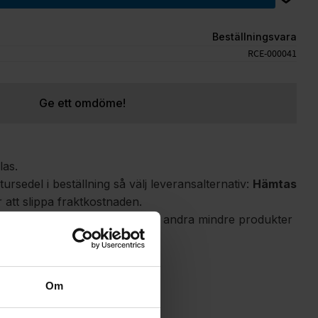
Beställningsvara
RCE-000041
Ge ett omdöme!
las.
rsedel i beställning så välj leveransalternativ:
Hämtas
r att slippa fraktkostnaden.
ller för rullskidor, pjäxor och andra mindre produkter
ch längder kortare än 130 cm.
Om