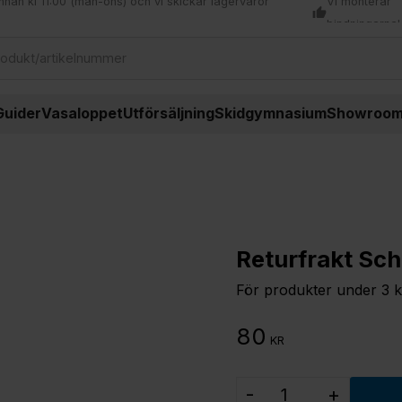
nnan kl 11:00 (mån-ons) och vi skickar lagervaror
Vi monterar
thumb_up
bindningarna!
Guider
Vasaloppet
Utförsäljning
Skidgymnasium
Showroo
Returfrakt Sch
För produkter under 3 k
80
KR
-
+