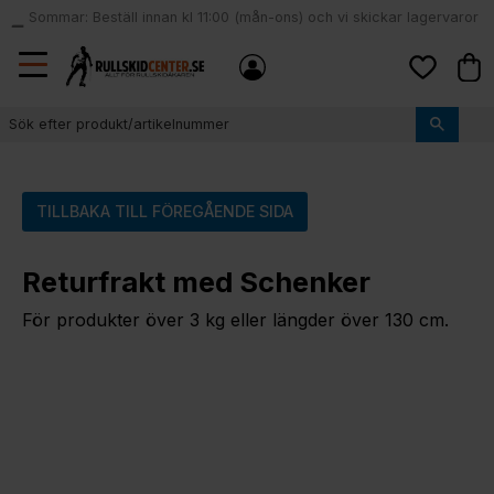
Sommar: Beställ innan kl 11:00 (mån-ons) och vi skickar lagervaror
local_shipping
samma dag
Meny
Kund
Favoriter
TILLBAKA TILL FÖREGÅENDE SIDA
Returfrakt med Schenker
För produkter över 3 kg eller längder över 130 cm.