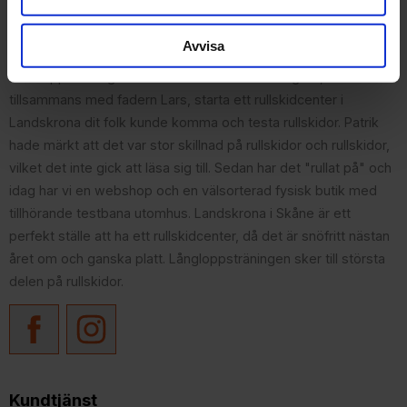
Om Rullskidcenter
Avvisa
Patrik fastnade för rullskidåkning i samband med sin
Vasaloppsträning 2004. 2010 bestämde han sig att,
tillsammans med fadern Lars, starta ett rullskidcenter i
Landskrona dit folk kunde komma och testa rullskidor. Patrik
hade märkt att det var stor skillnad på rullskidor och rullskidor,
vilket det inte gick att läsa sig till. Sedan har det "rullat på" och
idag har vi en webshop och en välsorterad fysisk butik med
tillhörande testbana utomhus. Landskrona i Skåne är ett
perfekt ställe att ha ett rullskidcenter, då det är snöfritt nästan
året om och ganska platt. Långloppsträningen sker till största
delen på rullskidor.
Kundtjänst