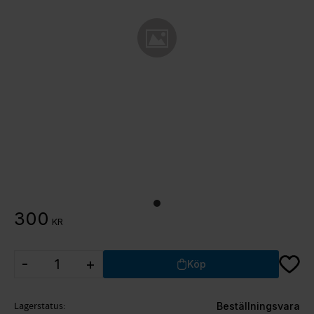
300
KR
Lägg ti
-
+
Köp
Lagerstatus
Beställningsvara