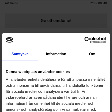
Artikelnr
RCE-000040
Ge ett omdöme!
Returfraktsedel som mailas.
Denna returfraktsedel gäller för stavar, längdskidor
Samtycke
Information
Om
etc som är över 130 cm i längd.
Denna webbplats använder cookies
Vi använder enhetsidentifierare för att anpassa innehållet
OMDÖMEN
och annonserna till användarna, tillhandahålla funktioner
för sociala medier och analysera vår trafik. Vi
Du
vidarebefordrar även sådana identifierare och annan
information från din enhet till de sociala medier och
annons- och analysföretag som vi samarbetar med.