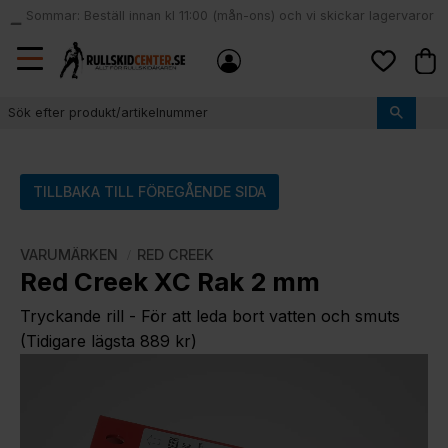
Sommar: Beställ innan kl 11:00 (mån-ons) och vi skickar lagervaror
local_shipping
samma dag
Meny
Kund
Favoriter
TILLBAKA TILL FÖREGÅENDE SIDA
VARUMÄRKEN
RED CREEK
Red Creek XC Rak 2 mm
Tryckande rill - För att leda bort vatten och smuts
(Tidigare lägsta 889 kr)