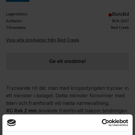
Lagerstatus
Slutsåld
Artikelnr
RCK-2037
Tillverkare
Red Creek
Visa alla produkter från Red Creek
Ge ett omdöme!
Tryckande rill där man med kroppstyngden trycker in
ett mönster i belaget. Detta mönster försvinner med
tiden och framförallt vid nästa värmevallning.
XC Rak 2 mm
används framförallt bakom bindningen
för att leda bort vatten. Desto blötare det är desto
djupare tryck.
(Jämför med att gräva diken på åkrarna för att leda