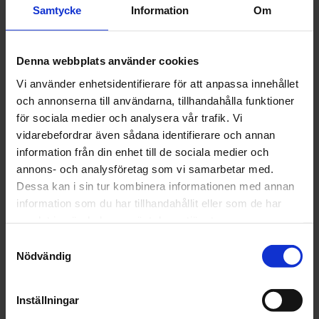
Samtycke
Information
Om
bort vattnet)
På klassiska längdskidor går det även bra att lägga
den fram. På skateskidor lägger man bara bak, då det
Denna webbplats använder cookies
finns risk att skidan annars nyper i uppförsbackarna.
Vi använder enhetsidentifierare för att anpassa innehållet
Kombinera gärna med XC Coarse.
och annonserna till användarna, tillhandahålla funktioner
Instruktioner från tillverkaren:
för sociala medier och analysera vår trafik. Vi
Används i vått före i kombination med snedhuggna
vidarebefordrar även sådana identifierare och annan
rillar och julgransrillar. Gärna även i kombination med
information från din enhet till de sociala medier och
Rak 1 mm framtill. Alltid även i kall fuktig konstsnö
annons- och analysföretag som vi samarbetar med.
och gammal snö. Mestadels på den bakre delen av
Dessa kan i sin tur kombinera informationen med annan
skidan.
information som du har tillhandahållit eller som de har
samlat in när du har använt deras tjänster.
Samtyckesval
Nödvändig
OMDÖMEN
Inställningar
Du