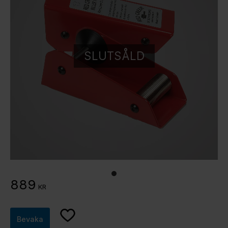
SLUTSÅLD
889
KR
Lägg till i favoriter
Bevaka