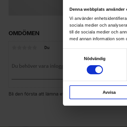
Denna webbplats använder 
Vi använder enhetsidentifierar
sociala medier och analysera 
till de sociala medier och a
OMDÖMEN
med annan information som du 
Du
Samtyckesval
Nödvändig
Avvisa
Bli den första att lämna ett omdöme.