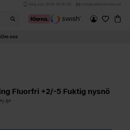
Ring oss: 0418-48 81 00
info@rullskidcenter.se
Kundva
Favoriter
m
Om oss
ng Fluorfri +2/-5 Fuktig nysnö
º/-5º