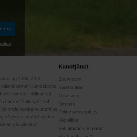
erera
policy
.
Kundtjänst
psträning 2004. 2010
Showroom
 rullskidcenter i Landskrona
Telefontider
t det var stor skillnad på
Mina sidor
edan har det "rullat på" och
Om oss
illhörande testbana utomhus.
Policy och cookies
r, då det är snöfritt nästan
Köpvillkor
delen på rullskidor.
Reklamation och retur
Hur handlar jag?