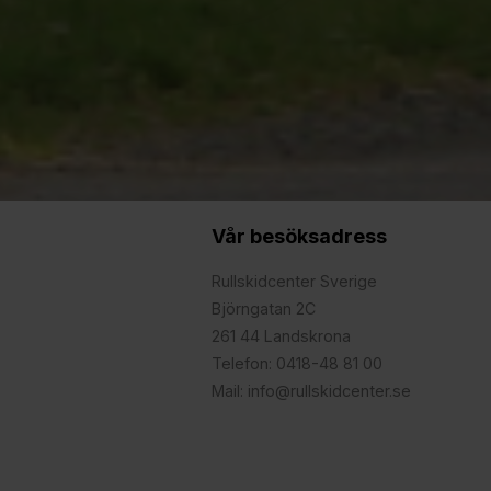
Vår besöksadress
Rullskidcenter Sverige
Björngatan 2C
261 44 Landskrona
Telefon: 0418-48 81 00
Mail: info@rullskidcenter.se