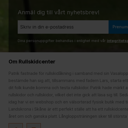
Anmäl dig till vårt nyhetsbrev!
Prenum
Dina personuppgifter behandlas i enlighet med vår
integritets
Om Rullskidcenter
Patrik fastnade för rullskidåkning i samband med sin Vasalop
bestämde han sig att, tillsammans med fadern Lars, starta ett
dit folk kunde komma och testa rullskidor. Patrik hade märkt at
rullskidor och rullskidor, vilket det inte gick att läsa sig till. S
idag har vi en webshop och en välsorterad fysisk butik med t
Landskrona i Skåne är ett perfekt ställe att ha ett rullskidcente
året om och ganska platt. Långloppsträningen sker till största 