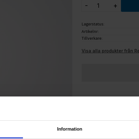
-
+
Lagerstatus
Artikelnr
Tillverkare
Visa alla produkter från 
Information