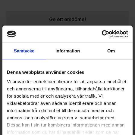
Ge ett omdöme!
Samtycke
Information
Om
OMDÖMEN
Denna webbplats använder cookies
Vi använder enhetsidentifierare för att anpassa innehållet
Du
och annonserna till användarna, tillhandahålla funktioner
för sociala medier och analysera vår trafik. Vi
vidarebefordrar även sådana identifierare och annan
information från din enhet till de sociala medier och
annons- och analysföretag som vi samarbetar med.
Dessa kan i sin tur kombinera informationen med annan
information som du har tillhandahållit eller som de har