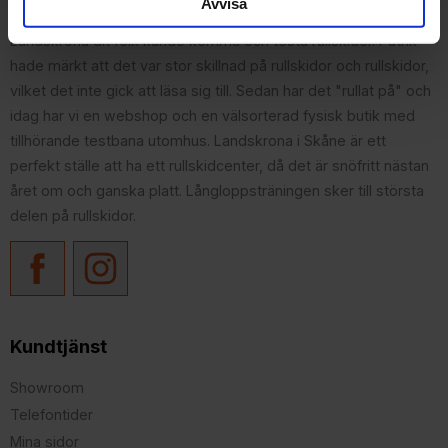
Avvisa
tillsammans med fadern Lars, starta ett rullskidcenter i
Landskrona dit folk kunde komma och testa rullskidor. Patrik
hade märkt att det var stor skillnad på rullskidor och rullskidor,
vilket det inte gick att läsa sig till. Sedan har det "rullat på" och
idag har vi en webshop och en välsorterad fysisk butik med
tillhörande testbana utomhus. Landskrona i Skåne är ett
perfekt ställe att ha ett rullskidcenter, då det är snöfritt nästan
året om och ganska platt. Långloppsträningen sker till största
delen på rullskidor.
Kundtjänst
Showroom
Telefontider
Mina sidor