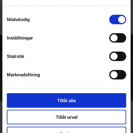
Bli den första att lämna ett omdöme.
samlat in när du har använt deras tjänster.
Samtyckesval
Nödvändig
Inställningar
Anmäl dig till vårt nyhetsbrev!
Statistik
Prenumerera
Marknadsföring
Dina personuppgifter behandlas i enlighet med vår
integritetspolicy
.
Tillåt alla
Om Rullskidcenter
Tillåt urval
Patrik fastnade för rullskidåkning i samband med sin
Vasaloppsträning 2004. 2010 bestämde han sig att,