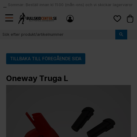
Sommar: Beställ innan kl 11:00 (mån-ons) och vi skickar lagervaror
local_shipping
samma dag
Meny
Kund
Favoriter
TILLBAKA TILL FÖREGÅENDE SIDA
Oneway Truga L