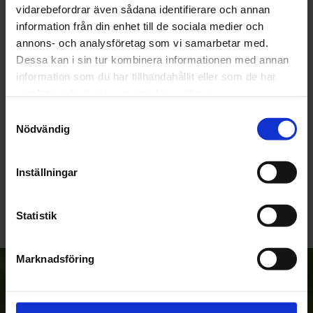
vidarebefordrar även sådana identifierare och annan
OMDÖMEN
information från din enhet till de sociala medier och
annons- och analysföretag som vi samarbetar med.
Du
Dessa kan i sin tur kombinera informationen med annan
information som du har tillhandahållit eller som de har
samlat in när du har använt deras tjänster.
Samtyckesval
Nödvändig
Bli den första att lämna ett omdöme.
Inställningar
Statistik
Marknadsföring
Anmäl dig till vårt nyhetsbrev!