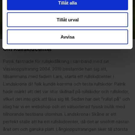
Tillåt alla
Prenumerera
Tillåt urval
Dina personuppgifter behandlas i enlighet med vår
integritetspolicy
.
Avvisa
Om Rullskidcenter
Patrik fastnade för rullskidåkning i samband med sin
Vasaloppsträning 2004. 2010 bestämde han sig att,
tillsammans med fadern Lars, starta ett rullskidcenter i
Landskrona dit folk kunde komma och testa rullskidor. Patrik
hade märkt att det var stor skillnad på rullskidor och rullskidor,
vilket det inte gick att läsa sig till. Sedan har det "rullat på" och
idag har vi en webshop och en välsorterad fysisk butik med
tillhörande testbana utomhus. Landskrona i Skåne är ett
perfekt ställe att ha ett rullskidcenter, då det är snöfritt nästan
året om och ganska platt. Långloppsträningen sker till största