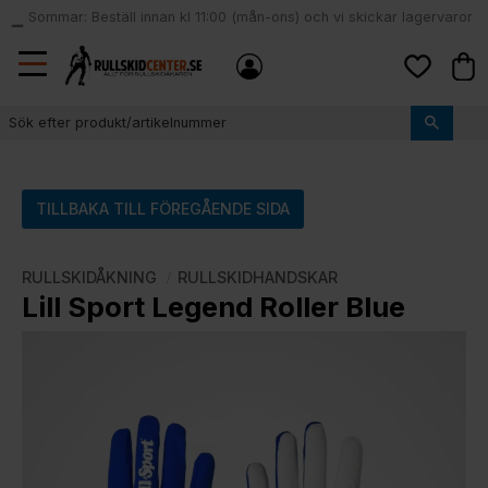
Sommar: Beställ innan kl 11:00 (mån-ons) och vi skickar lagervaror
local_shipping
samma dag
Meny
Kund
Favoriter
TILLBAKA TILL FÖREGÅENDE SIDA
RULLSKIDÅKNING
RULLSKIDHANDSKAR
Lill Sport Legend Roller Blue