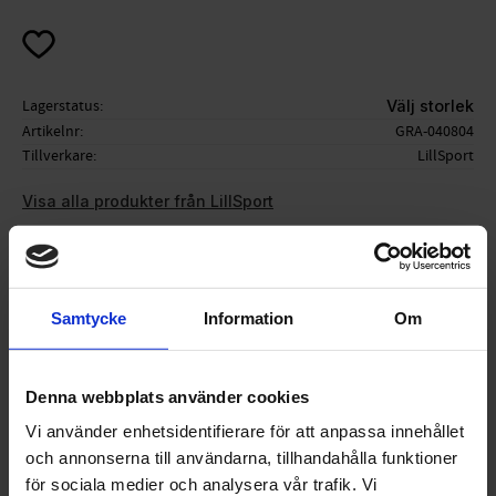
Lägg till i favoriter
Lagerstatus
Välj storlek
Artikelnr
GRA-040804
Tillverkare
LillSport
Visa alla produkter från LillSport
Ge ett omdöme!
Samtycke
Information
Om
LillSports smidiga och rullskidhandskar till
Denna webbplats använder cookies
sommarens rullskidåkning
Vi använder enhetsidentifierare för att anpassa innehållet
och annonserna till användarna, tillhandahålla funktioner
för sociala medier och analysera vår trafik. Vi