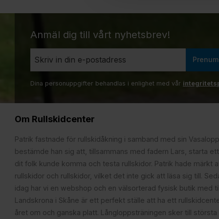
Anmäl dig till vårt nyhetsbrev!
Prenum
Dina personuppgifter behandlas i enlighet med vår
integritets
Om Rullskidcenter
Patrik fastnade för rullskidåkning i samband med sin Vasalop
bestämde han sig att, tillsammans med fadern Lars, starta ett
dit folk kunde komma och testa rullskidor. Patrik hade märkt at
rullskidor och rullskidor, vilket det inte gick att läsa sig till. S
idag har vi en webshop och en välsorterad fysisk butik med t
Landskrona i Skåne är ett perfekt ställe att ha ett rullskidcente
året om och ganska platt. Långloppsträningen sker till största 