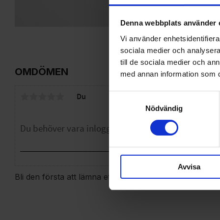
Denna webbplats använder 
Vi använder enhetsidentifierar
sociala medier och analysera 
till de sociala medier och a
OMDÖMEN
med annan information som du 
Du
Samtyckesval
Nödvändig
Avvisa
Bli den första att lämna ett omdöme.