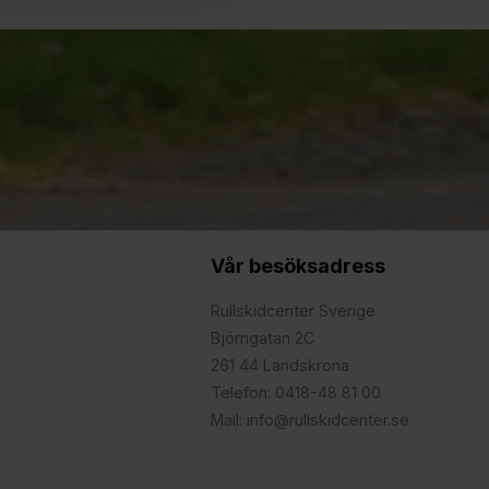
Vår besöksadress
Rullskidcenter Sverige
Björngatan 2C
261 44 Landskrona
Telefon: 0418-48 81 00
Mail: info@rullskidcenter.se