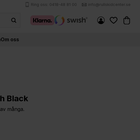
Ring oss: 0418-48 81 00
info@rullskidcenter.se
Kundva
Favoriter
m
Om oss
ch Black
 av många.
pris: