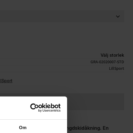
Välj storlek
GRA-02020007-STD
LillSport
llSport
Ge ett omdöme!
rma handskar till vinterns längdskidåkning. En
Om