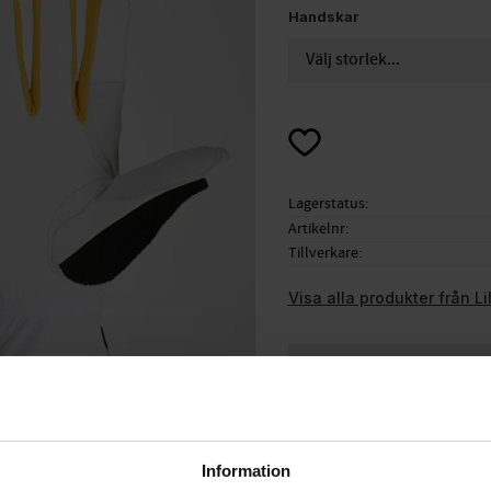
Handskar
Lägg till i favoriter
Lagerstatus
Artikelnr
Tillverkare
Visa alla produkter från Li
LillSports sköna och va
Information