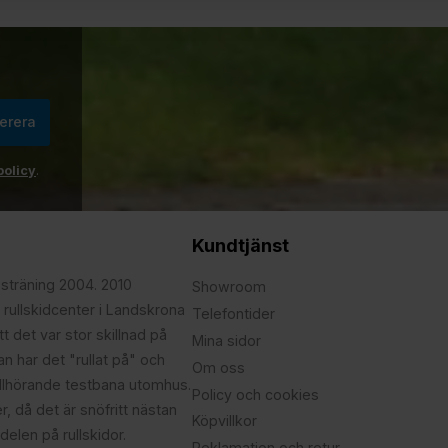
erera
policy
.
Kundtjänst
psträning 2004. 2010
Showroom
 rullskidcenter i Landskrona
Telefontider
t det var stor skillnad på
Mina sidor
edan har det "rullat på" och
Om oss
illhörande testbana utomhus.
Policy och cookies
r, då det är snöfritt nästan
Köpvillkor
delen på rullskidor.
Reklamation och retur