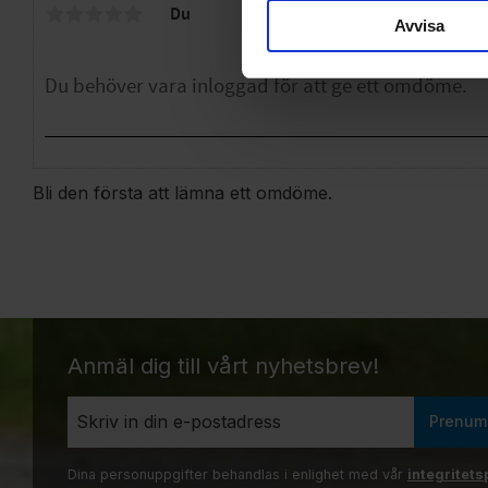
Du
Avvisa
Bli den första att lämna ett omdöme.
Anmäl dig till vårt nyhetsbrev!
Prenum
Dina personuppgifter behandlas i enlighet med vår
integritets