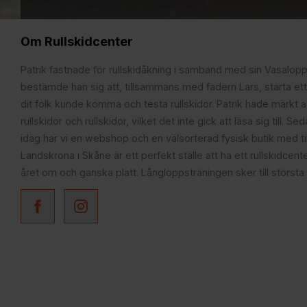
Om Rullskidcenter
Patrik fastnade för rullskidåkning i samband med sin Vasalop
bestämde han sig att, tillsammans med fadern Lars, starta ett
dit folk kunde komma och testa rullskidor. Patrik hade märkt at
rullskidor och rullskidor, vilket det inte gick att läsa sig till. S
idag har vi en webshop och en välsorterad fysisk butik med t
Landskrona i Skåne är ett perfekt ställe att ha ett rullskidcente
året om och ganska platt. Långloppsträningen sker till största 