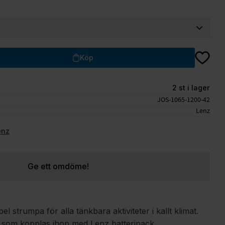
Lägg till
Köp
2 st i lager
JOS-1065-1200-42
Lenz
enz
Ge ett omdöme!
l strumpa för alla tänkbara aktiviteter i kallt klimat.
som kopplas ihop med Lenz batteripack.