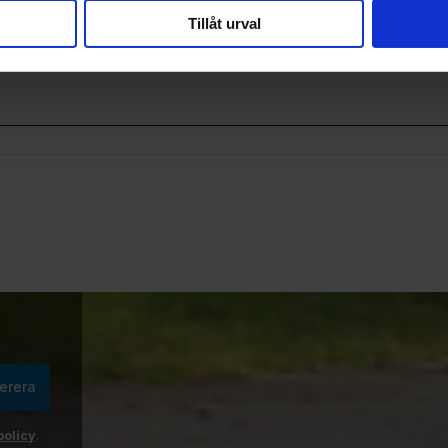
Tillåt urval
erera
policy
.