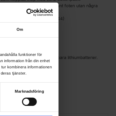
kt utformade och sitter åt runt foten utan några
.
 storlek 45 så väljer du L (42-44)
Om
andahålla funktioner för
00 innehåller 2 st laddningsbara lithiumbatterier.
n information från din enhet
batteripaketet.
 tur kombinera informationen
 på lägsta effekt.
deras tjänster.
Marknadsföring