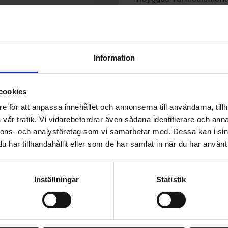
Strumporna är ergonomis
veck. Tvättas i 30 grader
Tips från Patrik: Har du
Storlekar
Information
S = 35-38
M = 39-41
L = 42-44
cookies
XL = 45-47
e för att anpassa innehållet och annonserna till användarna, tillh
Medföljande Heat Pack 12
vår trafik. Vi vidarebefordrar även sådana identifierare och anna
Effekten styrs direkt på 
nnons- och analysföretag som vi samarbetar med. Dessa kan i sin
Räcker upp till 13 timmar
har tillhandahållit eller som de har samlat in när du har använt 
Inställningar
Statistik