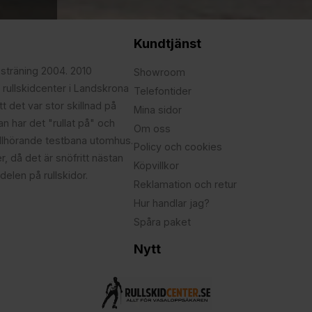
Kundtjänst
psträning 2004. 2010
Showroom
 rullskidcenter i Landskrona
Telefontider
t det var stor skillnad på
Mina sidor
edan har det "rullat på" och
Om oss
illhörande testbana utomhus.
Policy och cookies
r, då det är snöfritt nästan
Köpvillkor
delen på rullskidor.
Reklamation och retur
Hur handlar jag?
Spåra paket
Nytt