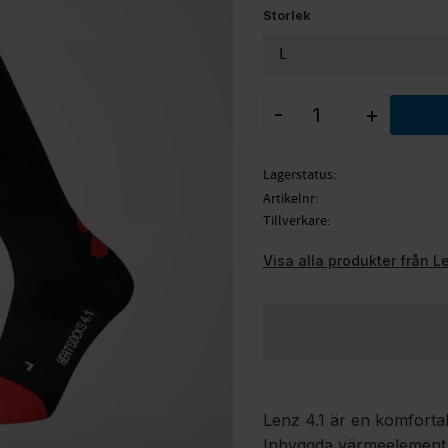
Storlek
-
+
Lagerstatus
Artikelnr
Tillverkare
Visa alla produkter från L
Lenz 4.1 är en komfortabe
Inbyggda värmeelement 