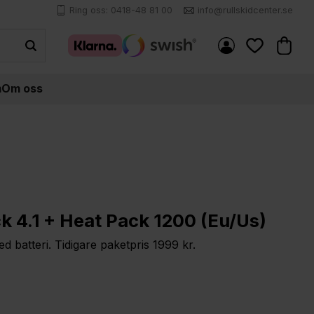
Ring oss: 0418-48 81 00
info@rullskidcenter.se
Kundva
Favoriter
m
Om oss
 4.1 + Heat Pack 1200 (Eu/Us)
 batteri. Tidigare paketpris 1999 kr.
e pris: