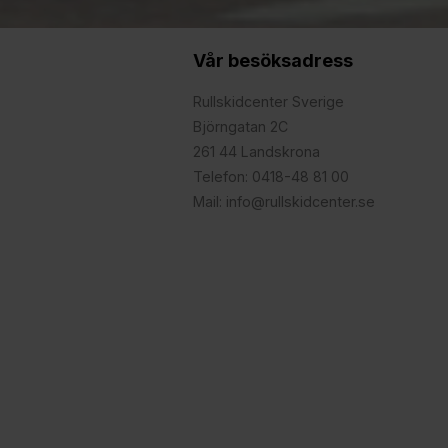
Vår besöksadress
Rullskidcenter Sverige
Björngatan 2C
261 44 Landskrona
Telefon: 0418-48 81 00
Mail: info@rullskidcenter.se