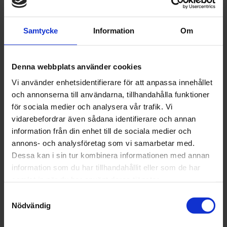
Spectron = Fast solskyddsnivå
Anpassad för att avändas med hjäm.
Bra ventialtion för att undvika/minimera imma.
Samtycke
Information
Om
övriga data:
Denna webbplats använder cookies
Lens Height (mm) : 59
Vi använder enhetsidentifierare för att anpassa innehållet
Bridge Distance (mm) : 15
och annonserna till användarna, tillhandahålla funktioner
Temple Length (mm) : 138
för sociala medier och analysera vår trafik. Vi
Base : 5
vidarebefordrar även sådana identifierare och annan
Lens Size (mm) : 135
information från din enhet till de sociala medier och
Age : Adult
annons- och analysföretag som vi samarbetar med.
Hinges : Non
Dessa kan i sin tur kombinera informationen med annan
Weight :
20 g
information som du har tillhandahållit eller som de har
samlat in när du har använt deras tjänster.
Samtyckesval
Nödvändig