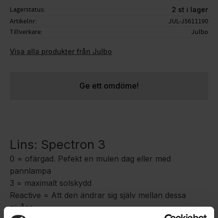
Lagerstatus
2 st i lager
Artikelnr
JUL-J5611190
Tillverkare
Julbo
Visa alla produkter från Julbo
Ge ett omdöme!
Lins: Spectron 3
0 = ofärgad. Pefekt en mulen dag eller med
pannlampa
3 = maximalt solskydd
Reactive = Att den ändrar sig själv mellan dessa
nivåer