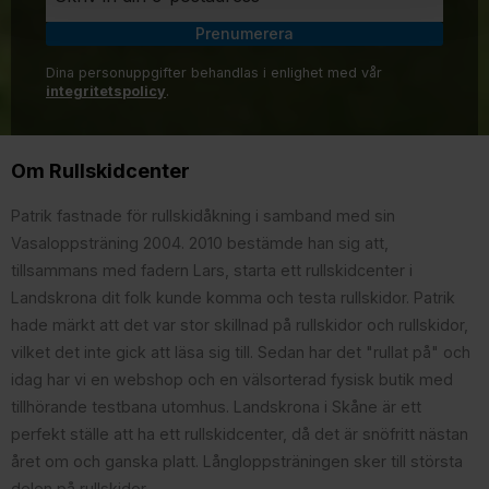
Prenumerera
Dina personuppgifter behandlas i enlighet med vår
integritetspolicy
.
Om Rullskidcenter
Patrik fastnade för rullskidåkning i samband med sin
Vasaloppsträning 2004. 2010 bestämde han sig att,
tillsammans med fadern Lars, starta ett rullskidcenter i
Landskrona dit folk kunde komma och testa rullskidor. Patrik
hade märkt att det var stor skillnad på rullskidor och rullskidor,
vilket det inte gick att läsa sig till. Sedan har det "rullat på" och
idag har vi en webshop och en välsorterad fysisk butik med
tillhörande testbana utomhus. Landskrona i Skåne är ett
perfekt ställe att ha ett rullskidcenter, då det är snöfritt nästan
året om och ganska platt. Långloppsträningen sker till största
delen på rullskidor.