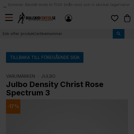
Sommar: Beställ innan kl 11:00 (mån-ons) och vi skickar lagervaror
local_shipping
samma dag
Meny
Kund
Favoriter
TILLBAKA TILL FÖREGÅENDE SIDA
VARUMÄRKEN
JULBO
Julbo Density Christ Rose
Spectrum 3
17
%