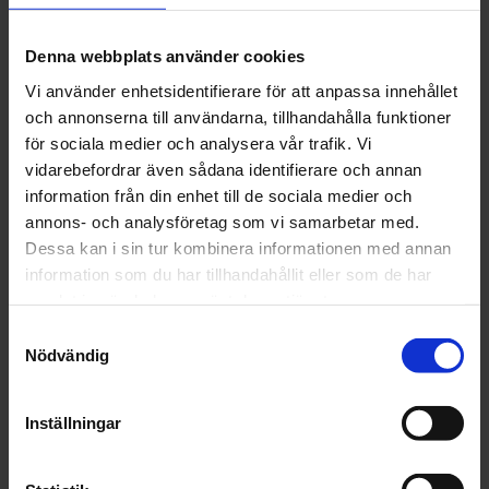
skadad.
Denna webbplats använder cookies
68% Polyamid
32% Lycra
Vi använder enhetsidentifierare för att anpassa innehållet
och annonserna till användarna, tillhandahålla funktioner
Levereras i par.
för sociala medier och analysera vår trafik. Vi
STORLEK:
vidarebefordrar även sådana identifierare och annan
S/M: 43-55 cm omkrets nedre tredjedelen av låret
information från din enhet till de sociala medier och
L/XL: 56-67 cm omkrets nedre tredjedelen av låret
annons- och analysföretag som vi samarbetar med.
Dessa kan i sin tur kombinera informationen med annan
information som du har tillhandahållit eller som de har
samlat in när du har använt deras tjänster.
Samtyckesval
OMDÖMEN
Nödvändig
Du
Inställningar