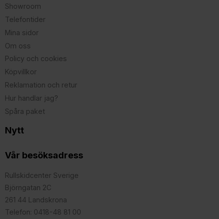
Showroom
Telefontider
Mina sidor
Om oss
Policy och cookies
Köpvillkor
Reklamation och retur
Hur handlar jag?
Spåra paket
Nytt
Vår besöksadress
Rullskidcenter Sverige
Björngatan 2C
261 44 Landskrona
Telefon: 0418-48 81 00