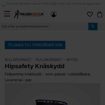
Sommar: Beställ innan kl 11:00 (mån-ons) och vi skickar lagervaror
local_shipping
samma dag
Meny
Kund
Favoriter
TILLBAKA TILL FÖREGÅENDE SIDA
RULLSKIDPAKET
RULLSKIDPAKET - SKYDD
Hipsafety Knäskydd
Följsamma knäskydd - som passar rullskidåkare.
Levereras i par.