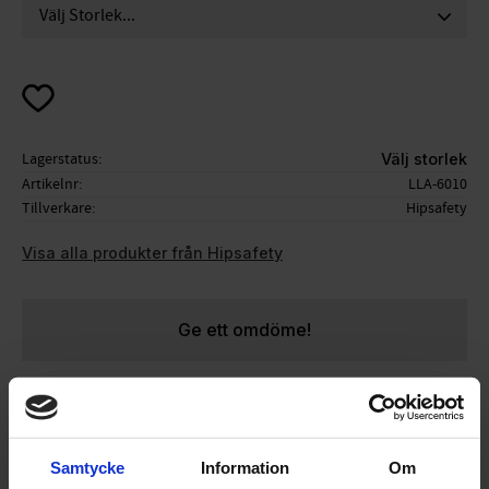
Lägg till i favoriter
Lagerstatus
Välj storlek
Artikelnr
LLA-6010
Tillverkare
Hipsafety
Visa alla produkter från Hipsafety
Ge ett omdöme!
Knäskydd med mjuka och följsamma skyddsplattor
(utan att tumma på skyddet) passar både damer och
Samtycke
Information
Om
herrar, och alla däremellan som inte har tid att vara