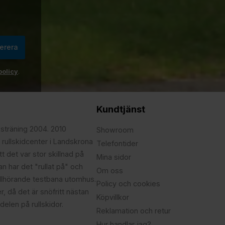
erera
policy
.
Kundtjänst
psträning 2004. 2010
Showroom
 rullskidcenter i Landskrona
Telefontider
t det var stor skillnad på
Mina sidor
edan har det "rullat på" och
Om oss
illhörande testbana utomhus.
Policy och cookies
r, då det är snöfritt nästan
Köpvillkor
delen på rullskidor.
Reklamation och retur
Hur handlar jag?