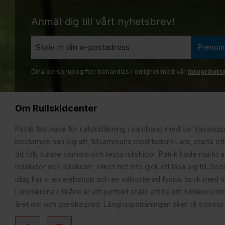
Anmäl dig till vårt nyhetsbrev!
Prenum
Dina personuppgifter behandlas i enlighet med vår
integritets
Om Rullskidcenter
Patrik fastnade för rullskidåkning i samband med sin Vasalop
bestämde han sig att, tillsammans med fadern Lars, starta ett
dit folk kunde komma och testa rullskidor. Patrik hade märkt at
rullskidor och rullskidor, vilket det inte gick att läsa sig till. S
idag har vi en webshop och en välsorterad fysisk butik med t
Landskrona i Skåne är ett perfekt ställe att ha ett rullskidcente
året om och ganska platt. Långloppsträningen sker till största 