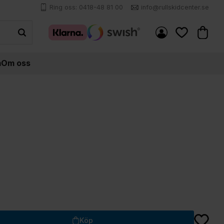
Ring oss: 0418-48 81 00
info@rullskidcenter.se
Kundva
Favoriter
m
Om oss
Lägg till
Köp