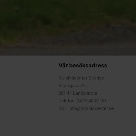
Vår besöksadress
Rullskidcenter Sverige
Björngatan 2C
261 44 Landskrona
Telefon: 0418-48 81 00
Mail: info@rullskidcenter.se