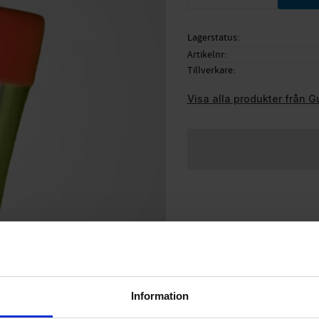
Lagerstatus
Artikelnr
Tillverkare
Visa alla produkter från G
Information