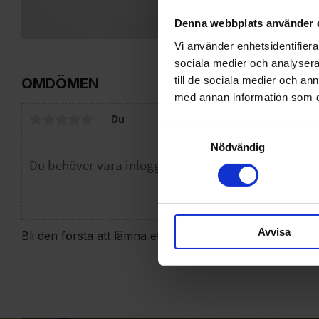
Denna webbplats använder 
Vi använder enhetsidentifierar
sociala medier och analysera 
till de sociala medier och a
OMDÖMEN
med annan information som du 
Du
Samtyckesval
Nödvändig
Avvisa
Bli den första att lämna ett omdöme.