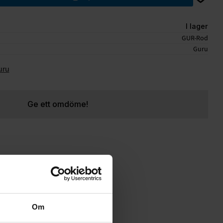
I lager
GUR-Rod
Guru
uru
Ge ett omdöme!
Om