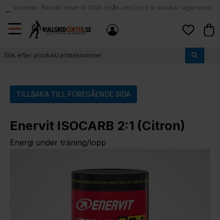
Sommar: Beställ innan kl 11:00 (mån-ons) och vi skickar lagervaror
local_shipping
samma dag
Meny
Kund
Favoriter
TILLBAKA TILL FÖREGÅENDE SIDA
Enervit ISOCARB 2:1 (Citron)
Energi under träning/lopp