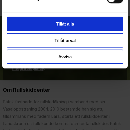
Tillåt alla
Anmäl dig till vårt nyhetsbrev!
Tillåt urval
Prenumerera
Avvisa
Dina personuppgifter behandlas i enlighet med vår
integritetspolicy
.
Om Rullskidcenter
Patrik fastnade för rullskidåkning i samband med sin
Vasaloppsträning 2004. 2010 bestämde han sig att,
tillsammans med fadern Lars, starta ett rullskidcenter i
Landskrona dit folk kunde komma och testa rullskidor. Patrik