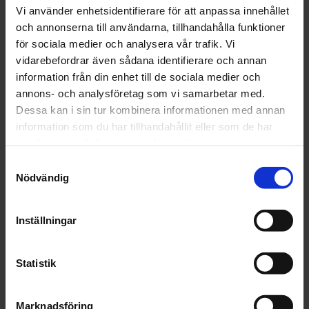
balanced diet and a healthy lifestyle.
Vi använder enhetsidentifierare för att anpassa innehållet
och annonserna till användarna, tillhandahålla funktioner
Ingredients
för sociala medier och analysera vår trafik. Vi
vidarebefordrar även sådana identifierare och annan
information från din enhet till de sociala medier och
annons- och analysföretag som vi samarbetar med.
Dessa kan i sin tur kombinera informationen med annan
OMDÖMEN
information som du har tillhandahållit eller som de har
samlat in när du har använt deras tjänster.
Du
Samtyckesval
Nödvändig
Inställningar
Statistik
Bli den första att lämna ett omdöme.
Marknadsföring