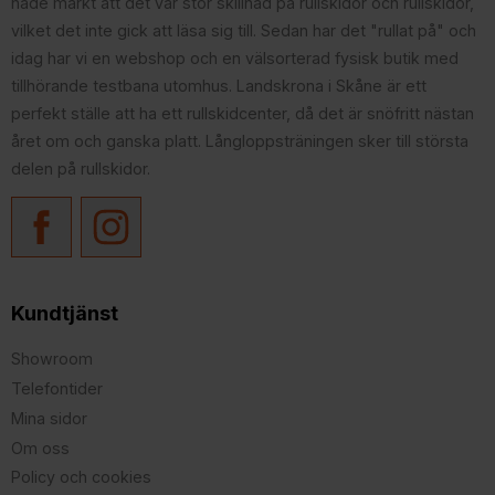
hade märkt att det var stor skillnad på rullskidor och rullskidor,
vilket det inte gick att läsa sig till. Sedan har det "rullat på" och
idag har vi en webshop och en välsorterad fysisk butik med
tillhörande testbana utomhus. Landskrona i Skåne är ett
perfekt ställe att ha ett rullskidcenter, då det är snöfritt nästan
året om och ganska platt. Långloppsträningen sker till största
delen på rullskidor.
Kundtjänst
Showroom
Telefontider
Mina sidor
Om oss
Policy och cookies