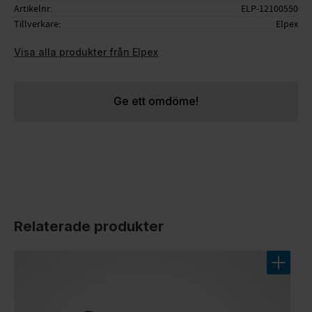
Artikelnr
ELP-12100550
Tillverkare
Elpex
Visa alla produkter från Elpex
Ge ett omdöme!
Relaterade produkter
Lägg til