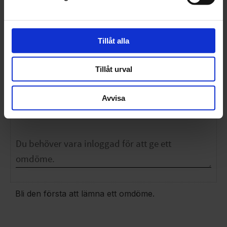
rullskidköp)
Passar Rottefella-, IFP- och Prolinkpjäxor (Pris gäller vid
samtidigt rullskidköp) - Passar Alpina, Fischer, Madshus,
Rossignol, Salomon och Atomic
Tillåt alla
595
KR
695
KR
Tillåt urval
OMDÖMEN
Avvisa
Du
Bli den första att lämna ett omdöme.