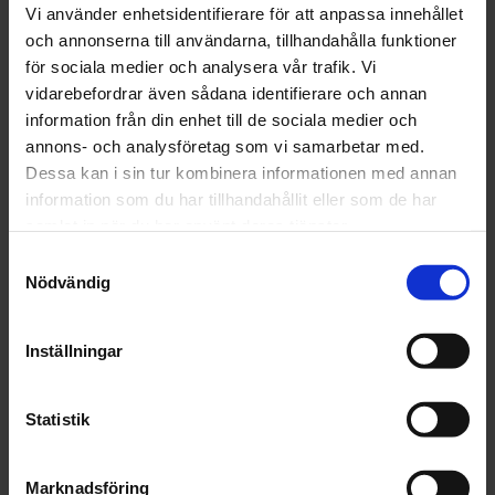
Vi använder enhetsidentifierare för att anpassa innehållet
och annonserna till användarna, tillhandahålla funktioner
14
%
Lägg til
för sociala medier och analysera vår trafik. Vi
vidarebefordrar även sådana identifierare och annan
information från din enhet till de sociala medier och
annons- och analysföretag som vi samarbetar med.
Dessa kan i sin tur kombinera informationen med annan
information som du har tillhandahållit eller som de har
samlat in när du har använt deras tjänster.
Samtyckesval
Nödvändig
Inställningar
Statistik
Marknadsföring
Rottefella (NNN) Rollerski Skate (Pris vid 