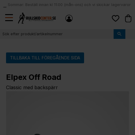
Sommar: Beställ innan kl 11:00 (mån-ons) och vi skickar lagervaror
local_shipping
samma dag
Meny
Kund
Favoriter
TILLBAKA TILL FÖREGÅENDE SIDA
Elpex Off Road
Classic med backspärr