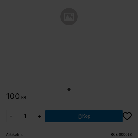
100
KR
Lägg ti
-
+
Köp
Artikelnr
RCE-000013