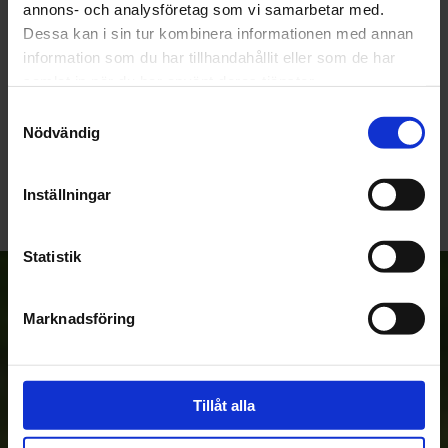
annons- och analysföretag som vi samarbetar med.
Dessa kan i sin tur kombinera informationen med annan
information som du har tillhandahållit eller som de har
samlat in när du har använt deras tjänster.
Samtyckesval
Nödvändig
Bli den första att lämna ett omdöme.
Inställningar
Statistik
Anmäl dig till vårt nyhetsbrev!
Marknadsföring
Prenumerera
Tillåt alla
Dina personuppgifter behandlas i enlighet med vår
integritetspolicy
.