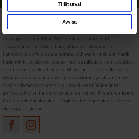
Tillåt urval
Om Rullskidcenter
Avvisa
Patrik fastnade för rullskidåkning i samband med sin
Vasaloppsträning 2004. 2010 bestämde han sig att,
tillsammans med fadern Lars, starta ett rullskidcenter i
Landskrona dit folk kunde komma och testa rullskidor. Patrik
hade märkt att det var stor skillnad på rullskidor och rullskidor,
vilket det inte gick att läsa sig till. Sedan har det "rullat på" och
idag har vi en webshop och en välsorterad fysisk butik med
tillhörande testbana utomhus. Landskrona i Skåne är ett
perfekt ställe att ha ett rullskidcenter, då det är snöfritt nästan
året om och ganska platt. Långloppsträningen sker till största
delen på rullskidor.