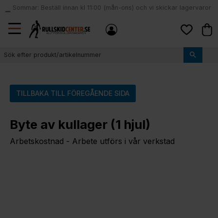
Sommar: Beställ innan kl 11:00 (mån-ons) och vi skickar lagervaror
local_shipping
samma dag
Meny
Kund
Favoriter
TILLBAKA TILL FÖREGÅENDE SIDA
Byte av kullager (1 hjul)
Arbetskostnad - Arbete utförs i vår verkstad