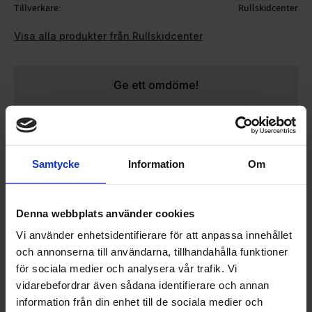
Tillverkare
Rullskidcenter
Visa alla produkter från Rullskidcenter
Ge ett omdöme!
Arbetet utförs i vår verkstad på plats i Landskrona
Priset avser 1 hjul
Samtycke
Information
Om
Endast arbetskostnad - material tillkommer
Denna webbplats använder cookies
Vi använder enhetsidentifierare för att anpassa innehållet
och annonserna till användarna, tillhandahålla funktioner
OMDÖMEN
för sociala medier och analysera vår trafik. Vi
vidarebefordrar även sådana identifierare och annan
Du
information från din enhet till de sociala medier och