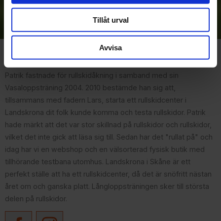
Dina personuppgifter behandlas i enlighet med vår
integritetspolicy
.
Tillåt urval
Avvisa
Om Rullskidcenter
Patrik fastnade för rullskidåkning i samband med sin
Vasaloppsträning 2004. 2010 bestämde han sig att,
tillsammans med fadern Lars, starta ett rullskidcenter i
Landskrona dit folk kunde komma och testa rullskidor. Patrik
hade märkt att det var stor skillnad på rullskidor och rullskidor,
vilket det inte gick att läsa sig till. Sedan har det "rullat på" och
idag har vi en webshop och en välsorterad fysisk butik med
tillhörande testbana utomhus. Landskrona i Skåne är ett
perfekt ställe att ha ett rullskidcenter, då det är snöfritt nästan
året om och ganska platt. Långloppsträningen sker till största
delen på rullskidor.