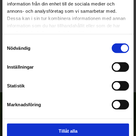
information från din enhet till de sociala medier och
Du
annons- och analysföretag som vi samarbetar med.
Dessa kan i sin tur kombinera informationen med annan
information som du har tillhandahållit eller som de har
samlat in när du har använt deras tjänster.
Samtyckesval
Nödvändig
Bli den första att lämna ett omdöme.
Inställningar
Statistik
Anmäl dig till vårt nyhetsbrev!
Marknadsföring
Tillåt alla
Prenumerera