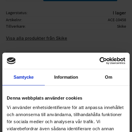
Lagerstatus
I lager
Artikelnr
ACE-10458
Tillverkare
Skike
Visa alla produkter från Skike
Ge ett omdöme!
Samtycke
Information
Om
Säljes i par.
Passar V9 Fire 200 och V9 Tour 200.
Denna webbplats använder cookies
Vi använder enhetsidentifierare för att anpassa innehållet
och annonserna till användarna, tillhandahålla funktioner
för sociala medier och analysera vår trafik. Vi
OMDÖMEN
vidarebefordrar även sådana identifierare och annan