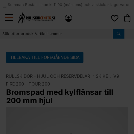
Sommar: Beställ innan kl 11:00 (mån-ons) och vi skickar lagervaror
local_shipping
samma dag
Meny
Kund
Favoriter
TILLBAKA TILL FÖREGÅENDE SIDA
RULLSKIDOR - HJUL OCH RESERVDELAR
SKIKE
V9
FIRE 200 - TOUR 200
Bromspad med kylflänsar till
200 mm hjul