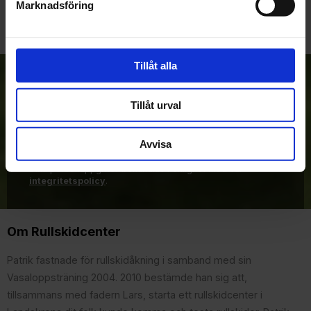
Marknadsföring
Tillåt alla
Anmäl dig till vårt nyhetsbrev!
Tillåt urval
Avvisa
Prenumerera
Dina personuppgifter behandlas i enlighet med vår
integritetspolicy
.
Om Rullskidcenter
Patrik fastnade för rullskidåkning i samband med sin
Vasaloppsträning 2004. 2010 bestämde han sig att,
tillsammans med fadern Lars, starta ett rullskidcenter i