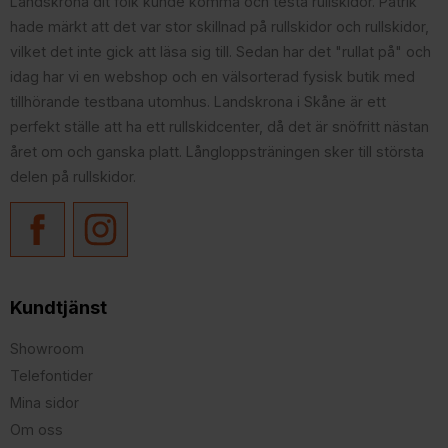
Landskrona dit folk kunde komma och testa rullskidor. Patrik
hade märkt att det var stor skillnad på rullskidor och rullskidor,
vilket det inte gick att läsa sig till. Sedan har det "rullat på" och
idag har vi en webshop och en välsorterad fysisk butik med
tillhörande testbana utomhus. Landskrona i Skåne är ett
perfekt ställe att ha ett rullskidcenter, då det är snöfritt nästan
året om och ganska platt. Långloppsträningen sker till största
delen på rullskidor.
Kundtjänst
Showroom
Telefontider
Mina sidor
Om oss