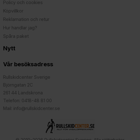
Policy och cookies
Köpvillkor
Reklamation och retur
Hur handlar jag?
Spåra paket
Nytt
Vår besöksadress
Rullskidcenter Sverige
Björngatan 2C
261 44 Landskrona
Telefon: 0418-48 81 00
Mail: info@rullskidcenter.se
© 2010-2026 Rullskidcenter Sverige. Alla rättigheter