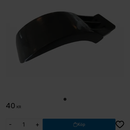
40
KR
Lägg ti
-
+
Köp