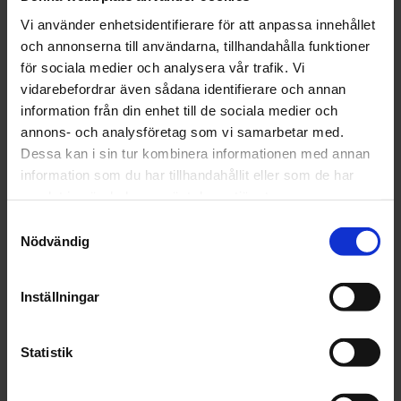
AE Classic JR
Vi använder enhetsidentifierare för att anpassa innehållet
AE Elite
och annonserna till användarna, tillhandahålla funktioner
AE Nordic
för sociala medier och analysera vår trafik. Vi
Säljes styckvis
vidarebefordrar även sådana identifierare och annan
information från din enhet till de sociala medier och
annons- och analysföretag som vi samarbetar med.
Dessa kan i sin tur kombinera informationen med annan
information som du har tillhandahållit eller som de har
OMDÖMEN
samlat in när du har använt deras tjänster.
Du
Samtyckesval
Nödvändig
Inställningar
Statistik
Bli den första att lämna ett omdöme.