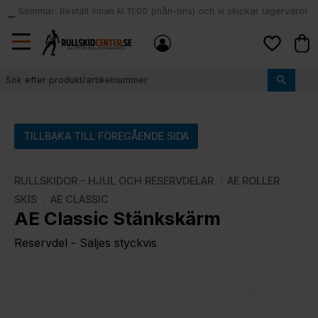
Sommar: Beställ innan kl 11:00 (mån-ons) och vi skickar lagervaror
local_shipping
samma dag
Meny
Kund
Favoriter
TILLBAKA TILL FÖREGÅENDE SIDA
RULLSKIDOR - HJUL OCH RESERVDELAR
AE ROLLER
SKIS
AE CLASSIC
AE Classic Stänkskärm
Reservdel - Säljes styckvis