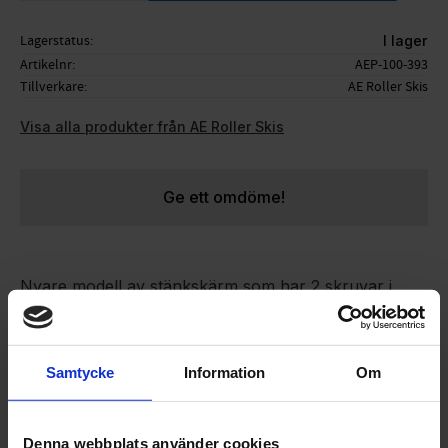
Lagerstatus
I lager
Artikelnr
AEP-100-393
Tillverkare
AE Roller Skis
Visa alla produkter från AE Roller Skis
Ge ett omdöme!
Nyare modell av stänkskärm som har 2 skruvar i
stället för 1 skruv. Om du har skärmar på dina AE
rullskidor som är fästa med 1 skruv kan du enkelt
borra upp 2 nya hål och sätta dit denna nyare skärm
Samtycke
Information
Om
(använd den nya skärmen som mall).
Passar följande rullskidor:
AE Classic
Denna webbplats använder cookies