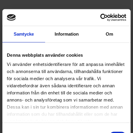
Relaterade produkter
Passar Rottefella, IFP
45
%
Lägg til
Samtycke
Information
Om
Denna webbplats använder cookies
Vi använder enhetsidentifierare för att anpassa innehållet
och annonserna till användarna, tillhandahålla funktioner
för sociala medier och analysera vår trafik. Vi
vidarebefordrar även sådana identifierare och annan
information från din enhet till de sociala medier och
annons- och analysföretag som vi samarbetar med.
Dessa kan i sin tur kombinera informationen med annan
information som du har tillhandahållit eller som de har
samlat in när du har använt deras tjänster.
Samtyckesval