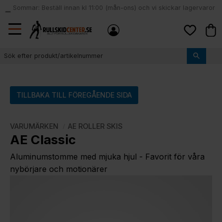
Sommar: Beställ innan kl 11:00 (mån-ons) och vi skickar lagervaror
local_shipping
samma dag
Meny
Kund
Favoriter
TILLBAKA TILL FÖREGÅENDE SIDA
VARUMÄRKEN
AE ROLLER SKIS
AE Classic
Aluminumstomme med mjuka hjul - Favorit för våra
nybörjare och motionärer