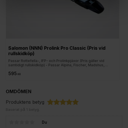
Salomon (NNN) Prolink Pro Classic (Pris vid 
rullskidköp)
Passar Rottefella-, IFP- och Prolinkpjäxor (Pris gäller vid
samtidigt rullskidköp) - Passar Alpina, Fischer, Madshus,
Rossignol, Salomon och Atomic
595
KR
OMDÖMEN
Produktens betyg
Baserat på 1 betyg.
Du